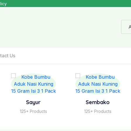
licy
A
tact Us
Sayur
Sembako
125+ Products
125+ Products