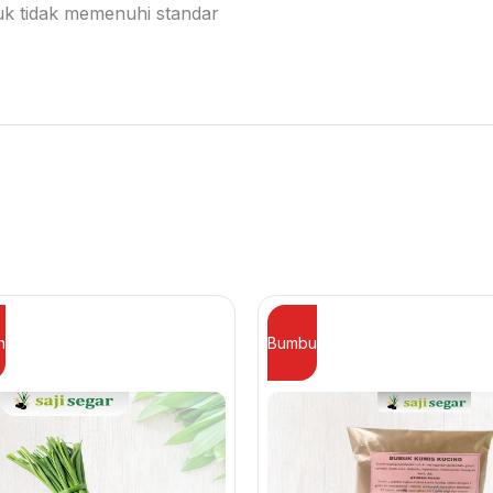
duk tidak memenuhi standar
n
Bumbu