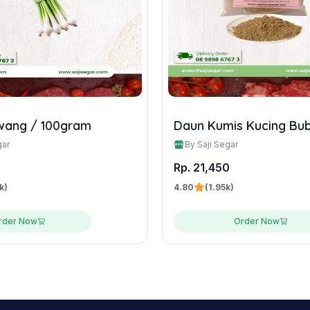
wang / 100gram
Daun Kumis Kucing Bub
gar
By Saji Segar
8
Rp. 21,450
k)
4.80
(1.95k)
rder Now
Order Now