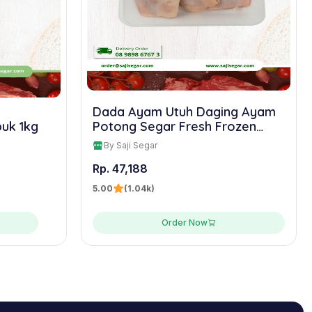
Dada Ayam Utuh Daging Ayam
uk 1kg
Potong Segar Fresh Frozen
Chicken Murah
By Saji Segar
Rp. 47,188
5.00
(1.04k)
Order Now