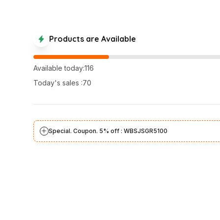
Products are Available
Available today:116
Today's sales :70
Special. Coupon. 5% off : WBSJSGR5100