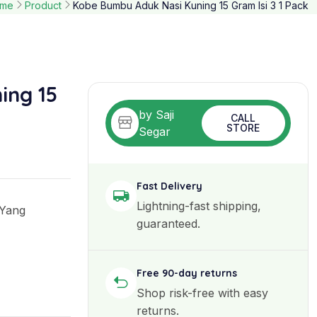
me
Product
Kobe Bumbu Aduk Nasi Kuning 15 Gram Isi 3 1 Pack
ing 15
by Saji
CALL
STORE
Segar
Fast Delivery
Lightning-fast shipping,
 Yang
guaranteed.
Free 90-day returns
Shop risk-free with easy
returns.