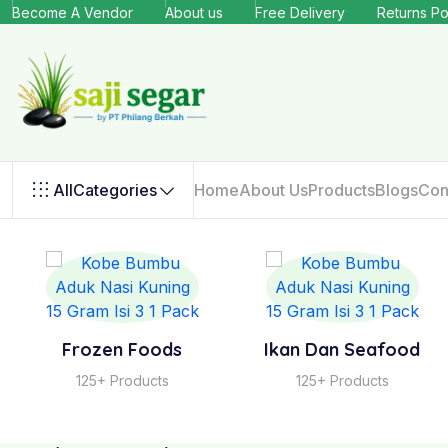
Become A Vendor
About us
Free Delivery
Returns Po
All
Categories
Home
About Us
Products
Blogs
Con
Frozen Foods
Ikan Dan Seafood
125+ Products
125+ Products