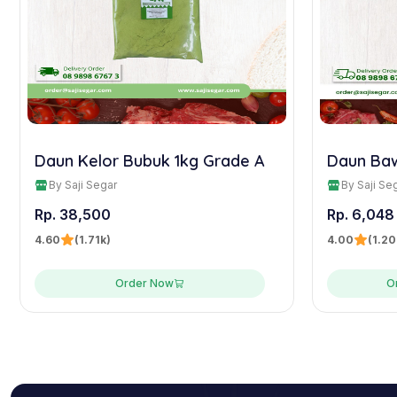
Daun Kelor Bubuk 1kg Grade A
Daun Ba
By Saji Segar
By Saji Se
Rp. 38,500
Rp. 6,04
4.60
(1.71k)
4.00
(1.20
Order Now
O