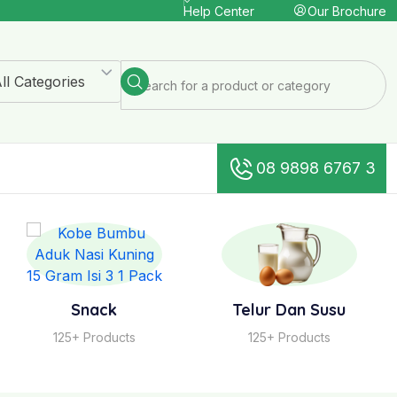
Our Brochure
Help Center
ll Categories
08 9898 6767 3
Snack
Telur Dan Susu
125+ Products
125+ Products