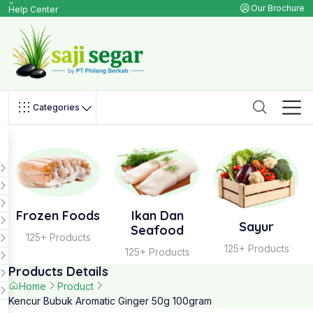
Our Brochure
Help Center
Categories
Frozen Foods
Ikan Dan
Sayur
Seafood
125+ Products
125+ Products
125+ Products
Products Details
Home
Product
Kencur Bubuk Aromatic Ginger 50g 100gram