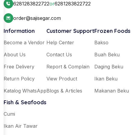
6281283822722
or
6281283822722
order@sajisegar.com
Information
Customer Support
Frozen Foods
Become a Vendor
Help Center
Bakso
About Us
Contact Us
Buah Beku
Free Delivery
Report & Complain
Daging Beku
Return Policy
View Product
Ikan Beku
Katalog WhatsApp
Blogs & Articles
Makanan Beku
Fish & Seafoods
Cumi
Ikan Air Tawar