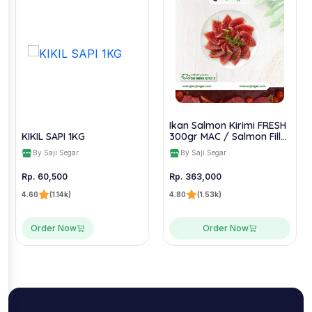
Ikan Salmon Kirimi FRESH
KIKIL SAPI 1KG
300gr MAC / Salmon Fillet
Slice Sashimi
By Saji Segar
By Saji Segar
Rp. 60,500
Rp. 363,000
4.60
(1.14k)
4.80
(1.53k)
Order Now
Order Now