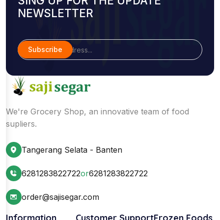
SING UP FOR THE UPDATE
NEWSLETTER
Subscribe
We're Grocery Shop, an innovative team of food
supliers.
Tangerang Selata - Banten
6281283822722
or
6281283822722
order@sajisegar.com
Information
Customer Support
Frozen Foods