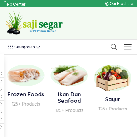
Our Brochure
Help Center
Categories
Frozen Foods
Ikan Dan
Sayur
Seafood
125+ Products
125+ Products
125+ Products