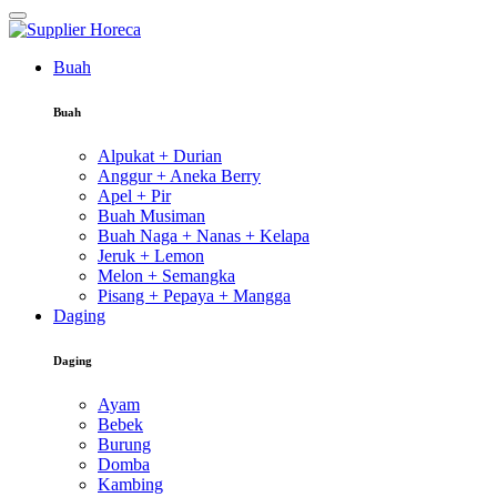
Buah
Buah
Alpukat + Durian
Anggur + Aneka Berry
Apel + Pir
Buah Musiman
Buah Naga + Nanas + Kelapa
Jeruk + Lemon
Melon + Semangka
Pisang + Pepaya + Mangga
Daging
Daging
Ayam
Bebek
Burung
Domba
Kambing