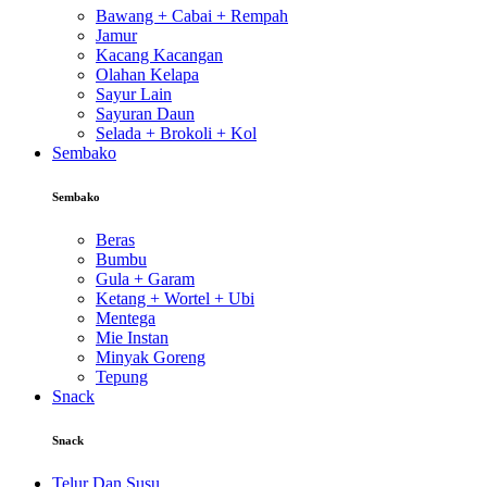
Bawang + Cabai + Rempah
Jamur
Kacang Kacangan
Olahan Kelapa
Sayur Lain
Sayuran Daun
Selada + Brokoli + Kol
Sembako
Sembako
Beras
Bumbu
Gula + Garam
Ketang + Wortel + Ubi
Mentega
Mie Instan
Minyak Goreng
Tepung
Snack
Snack
Telur Dan Susu