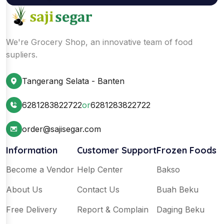
We're Grocery Shop, an innovative team of food
supliers.
Tangerang Selata - Banten
6281283822722
or
6281283822722
order@sajisegar.com
Information
Customer Support
Frozen Foods
Become a Vendor
Help Center
Bakso
About Us
Contact Us
Buah Beku
Free Delivery
Report & Complain
Daging Beku