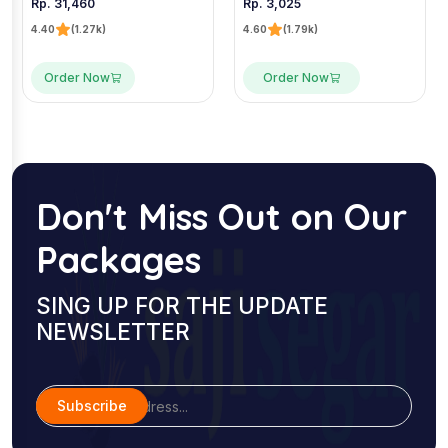
Rp. 31,460
Rp. 3,025
4.40
(1.27k)
4.60
(1.79k)
Order Now
Order Now
Don't Miss Out on Our
Packages
SING UP FOR THE UPDATE
NEWSLETTER
Subscribe