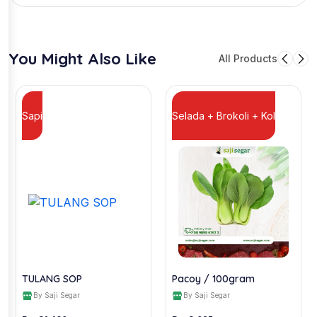
You Might Also Like
All Products
Sapi
Selada + Brokoli + Kol
TULANG SOP
Pacoy / 100gram
By Saji Segar
By Saji Segar