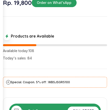
Rp. 19,800
Order on What'sApp
Products are Available
Available today:108
Today's sales :84
Special. Coupon. 5% off : WBSJSGR5100