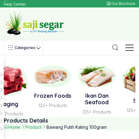
Our Brochure
Help Center
Categories
Frozen Foods
Ikan Dan
Sayur
Seafood
125+ Products
125+ Products
125+ Products
Products Details
Home
Product
Bawang Putih Kating 100gram