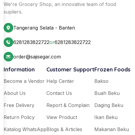
We're Grocery Shop, an innovative team of food
supliers.
Tangerang Selata - Banten
6281283822722
or
6281283822722
order@sajisegar.com
Information
Customer Support
Frozen Foods
Become a Vendor
Help Center
Bakso
About Us
Contact Us
Buah Beku
Free Delivery
Report & Complain
Daging Beku
Return Policy
View Product
Ikan Beku
Katalog WhatsApp
Blogs & Articles
Makanan Beku