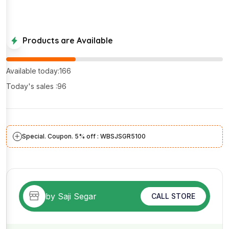
Products are Available
Available today:166
Today's sales :96
Special. Coupon. 5% off : WBSJSGR5100
by Saji Segar
CALL STORE