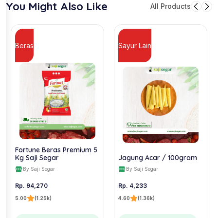
You Might Also Like
All Products
Beras
Sayur Lain
Fortune Beras Premium 5
Kg Saji Segar
Jagung Acar / 100gram
By Saji Segar
By Saji Segar
Rp. 94,270
Rp. 4,233
5.00
(1.25k)
4.60
(1.36k)