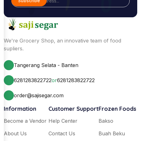
Subscribe
We're Grocery Shop, an innovative team of food
supliers.
Tangerang Selata - Banten
6281283822722
or
6281283822722
order@sajisegar.com
Information
Customer Support
Frozen Foods
Become a Vendor
Help Center
Bakso
About Us
Contact Us
Buah Beku