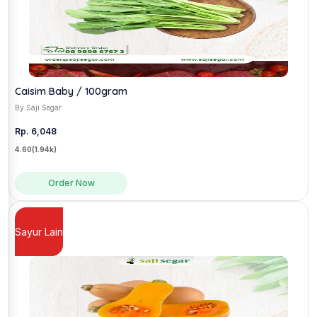
Caisim Baby / 100gram
By Saji Segar
Rp. 6,048
4.60
(1.94k)
Order Now
Sayur Lain