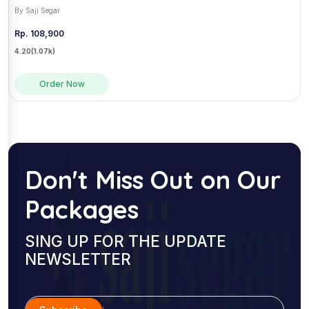
By Saji Segar
Rp. 108,900
4.20
(1.07k)
Order Now
Don't Miss Out on Our
Packages
SING UP FOR THE UPDATE
NEWSLETTER