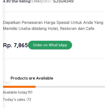
SKU :
SJSGR349
4.80 Star Rating
(1.66k)
|
Dapatkan Penawaran Harga Spesial Untuk Anda Yang
Memiliki Usaha dibidang Hotel, Restoran dan Cafe
Rp. 7,865
Order on What'sApp
Products are Available
Available today:151
Today's sales :72