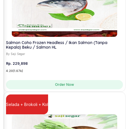
Salmon Coho Frozen Headless / Ikan Salmon (Tanpa
Kepala) Beku / Salmon HL
By Saji Segar
Rp. 229,898
4.20
(1.67k)
Order Now
Selada + Brokoli + Kol