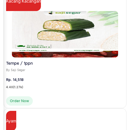
Kacang Kacangan
Tempe / 1ppn
By Saji Segar
Rp. 14,518
4.40
(1.27k)
Order Now
Ayam