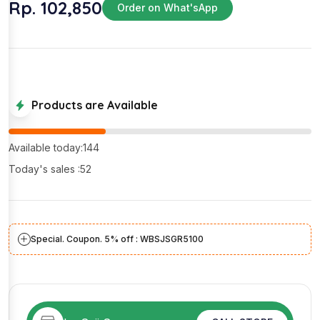
Rp. 102,850
Order on What'sApp
Products are Available
Available today:144
Today's sales :52
Special. Coupon. 5% off : WBSJSGR5100