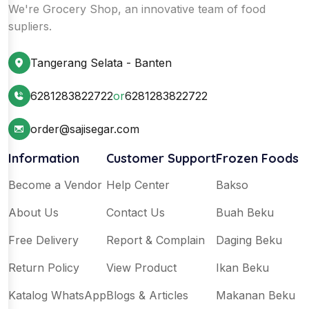
We're Grocery Shop, an innovative team of food
supliers.
Tangerang Selata - Banten
6281283822722
or
6281283822722
order@sajisegar.com
Information
Customer Support
Frozen Foods
Become a Vendor
Help Center
Bakso
About Us
Contact Us
Buah Beku
Free Delivery
Report & Complain
Daging Beku
Return Policy
View Product
Ikan Beku
Katalog WhatsApp
Blogs & Articles
Makanan Beku