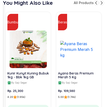
You Might Also Like
All Products
Bumbu
Beras
Kunir Kunyit Kuning Bubuk
Ayana Beras Premium
1kg - Bbk 1kg GB
Merah 5 Kg
By Saji Segar
By Saji Segar
Rp. 25,300
Rp. 109,560
4.20
(1.95k)
5.00
(1.74k)