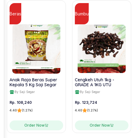
Beras
Bumbu
Anak Raja Beras Super
Cengkeh Utuh 1kg -
Kepala 5 Kg Saji Segar
GRADE A 1KG UTU
By Saji Segar
By Saji Segar
Rp. 108,240
Rp. 123,724
4.40
(1.27k)
4.40
(1.27k)
Order Now
Order Now