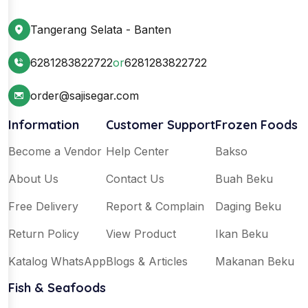
Tangerang Selata - Banten
6281283822722
or
6281283822722
order@sajisegar.com
Information
Customer Support
Frozen Foods
Become a Vendor
Help Center
Bakso
About Us
Contact Us
Buah Beku
Free Delivery
Report & Complain
Daging Beku
Return Policy
View Product
Ikan Beku
Katalog WhatsApp
Blogs & Articles
Makanan Beku
Fish & Seafoods