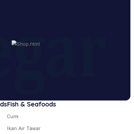
ods
Fish & Seafoods
Cumi
Ikan Air Tawar