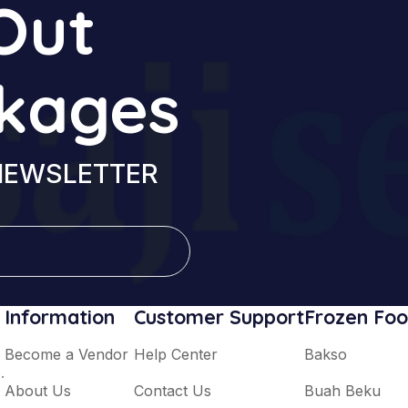
Out
ckages
 NEWSLETTER
Information
Customer Support
Frozen Fo
Become a Vendor
Help Center
Bakso
.
About Us
Contact Us
Buah Beku