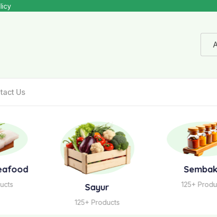
licy
A
tact Us
Sembako
125+ Products
Sayur
125+ Products