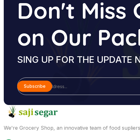
Don't Miss 
on Our Pa
SING UP FOR THE UPDATE
Subscribe
We're Grocery Shop, an innovative team of food supliers