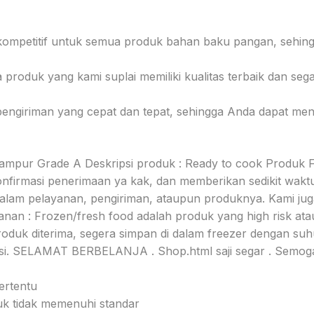
kompetitif untuk semua produk bahan baku pangan, sehing
 produk yang kami suplai memiliki kualitas terbaik dan se
pengiriman yang cepat dan tepat, sehingga Anda dapat m
ampur Grade A Deskripsi produk : Ready to cook Produk F
konfirmasi penerimaan ya kak, dan memberikan sedikit wakt
n dalam pelayanan, pengiriman, ataupun produknya. Kami 
anan : Frozen/fresh food adalah produk yang high risk ata
duk diterima, segera simpan di dalam freezer dengan suhu 
si. SELAMAT BERBELANJA . Shop.html saji segar . Semoga
ertentu
duk tidak memenuhi standar