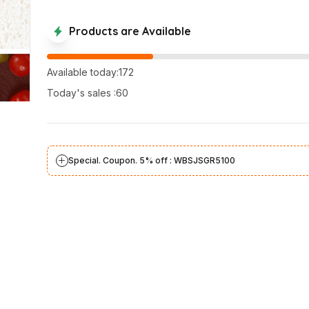
Products are Available
Available today:172
Today's sales :60
Special. Coupon. 5% off : WBSJSGR5100