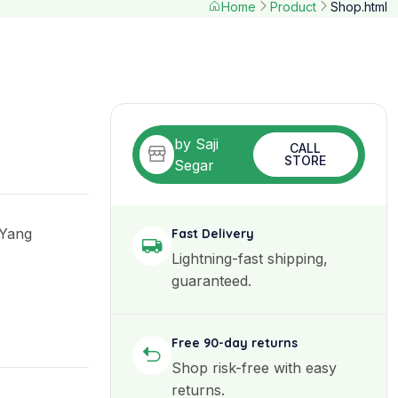
Home
Product
Shop.html
by Saji
CALL
STORE
Segar
 Yang
Fast Delivery
Lightning-fast shipping,
guaranteed.
Free 90-day returns
Shop risk-free with easy
returns.