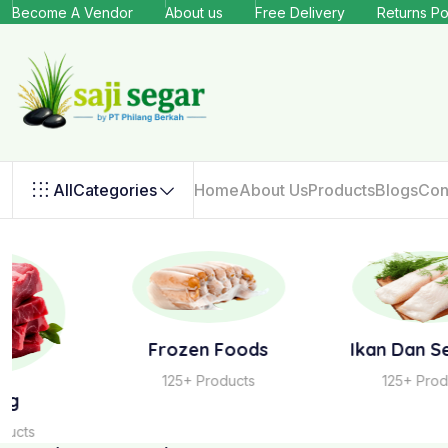
Become A Vendor
About us
Free Delivery
Returns Po
All
Categories
Home
About Us
Products
Blogs
Con
Frozen Foods
Ikan Dan Seafood
125+ Products
125+ Products