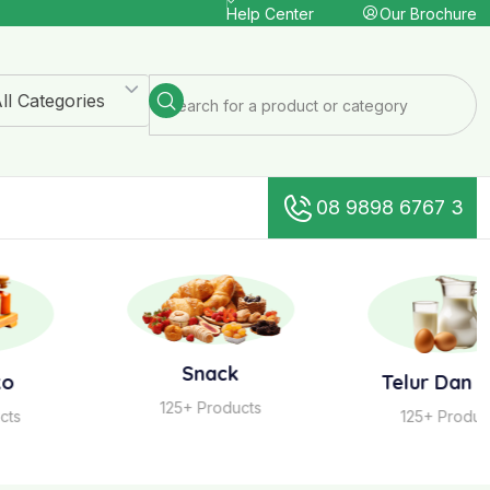
Our Brochure
Help Center
ll Categories
08 9898 6767 3
Snack
Telur Dan Susu
125+ Products
125+ Products