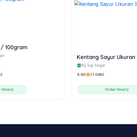
 / 100gram
gar
Kentang Sayur Ukuran
By Saji Segar
k)
4.40
(1.08k)
r Now
Order Now