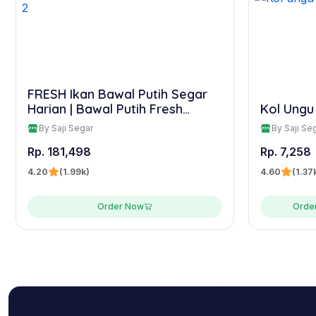
FRESH Ikan Bawal Putih Segar
Harian | Bawal Putih Fresh
Kol Ungu
500gram Isi 2
By Saji Segar
By Saji Se
Rp. 181,498
Rp. 7,258
4.20
(1.99k)
4.60
(1.37
Order Now
Orde