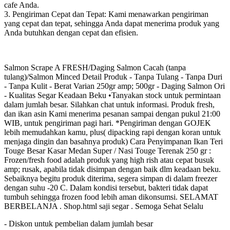
cafe Anda.
3. Pengiriman Cepat dan Tepat: Kami menawarkan pengiriman
yang cepat dan tepat, sehingga Anda dapat menerima produk yang
Anda butuhkan dengan cepat dan efisien.
Salmon Scrape A FRESH/Daging Salmon Cacah (tanpa
tulang)/Salmon Minced Detail Produk - Tanpa Tulang - Tanpa Duri
- Tanpa Kulit - Berat Varian 250gr amp; 500gr - Daging Salmon Ori
- Kualitas Segar Keadaan Beku •Tanyakan stock untuk permintaan
dalam jumlah besar. Silahkan chat untuk informasi. Produk fresh,
dan ikan asin Kami menerima pesanan sampai dengan pukul 21:00
WIB, untuk pengiriman pagi hari. *Pengiriman dengan GOJEK
lebih memudahkan kamu, plus( dipacking rapi dengan koran untuk
menjaga dingin dan basahnya produk) Cara Penyimpanan Ikan Teri
Touge Besar Kasar Medan Super / Nasi Touge Terenak 250 gr :
Frozen/fresh food adalah produk yang high rish atau cepat busuk
amp; rusak, apabila tidak disimpan dengan baik dlm keadaan beku.
Sebaiknya begitu produk diterima, segera simpan di dalam freezer
dengan suhu -20 C. Dalam kondisi tersebut, bakteri tidak dapat
tumbuh sehingga frozen food lebih aman dikonsumsi. SELAMAT
BERBELANJA . Shop.html saji segar . Semoga Sehat Selalu
- Diskon untuk pembelian dalam jumlah besar