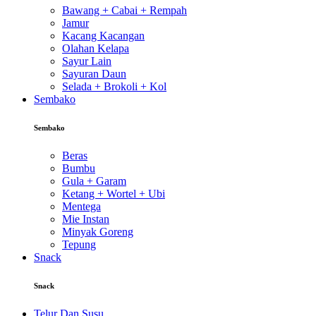
Bawang + Cabai + Rempah
Jamur
Kacang Kacangan
Olahan Kelapa
Sayur Lain
Sayuran Daun
Selada + Brokoli + Kol
Sembako
Sembako
Beras
Bumbu
Gula + Garam
Ketang + Wortel + Ubi
Mentega
Mie Instan
Minyak Goreng
Tepung
Snack
Snack
Telur Dan Susu