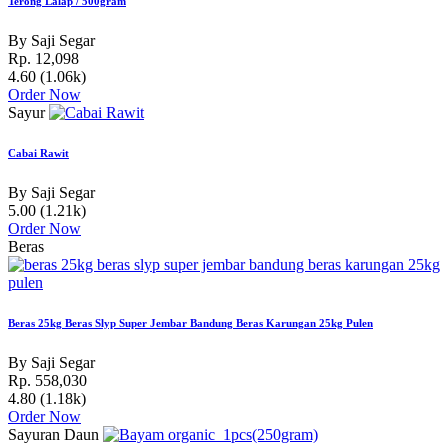
Terong Lalap / 500gram
By Saji Segar
Rp. 12,098
4.60
(1.06k)
Order Now
Sayur
Cabai Rawit
By Saji Segar
5.00
(1.21k)
Order Now
Beras
Beras 25kg Beras Slyp Super Jembar Bandung Beras Karungan 25kg Pulen
By Saji Segar
Rp. 558,030
4.80
(1.18k)
Order Now
Sayuran Daun