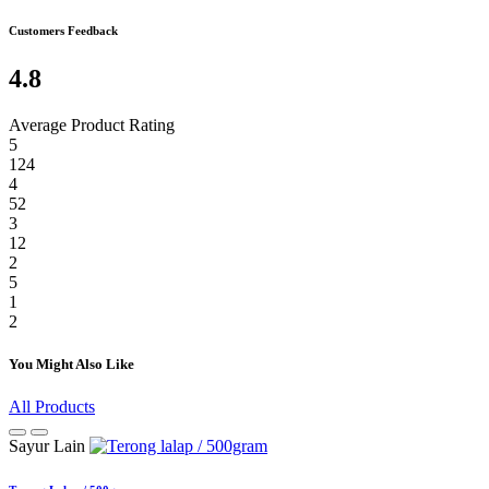
Customers Feedback
4.8
Average Product Rating
5
124
4
52
3
12
2
5
1
2
You Might Also Like
All Products
Sayur Lain