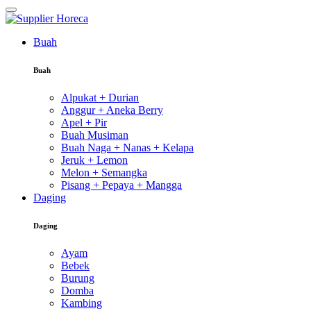
Buah
Buah
Alpukat + Durian
Anggur + Aneka Berry
Apel + Pir
Buah Musiman
Buah Naga + Nanas + Kelapa
Jeruk + Lemon
Melon + Semangka
Pisang + Pepaya + Mangga
Daging
Daging
Ayam
Bebek
Burung
Domba
Kambing