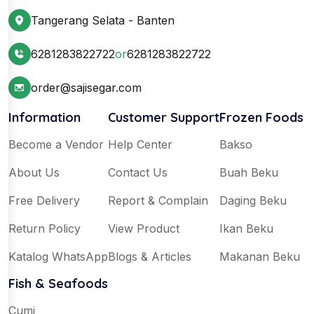
Tangerang Selata - Banten
6281283822722
or
6281283822722
order@sajisegar.com
Information
Customer Support
Frozen Foods
Become a Vendor
Help Center
Bakso
About Us
Contact Us
Buah Beku
Free Delivery
Report & Complain
Daging Beku
Return Policy
View Product
Ikan Beku
Katalog WhatsApp
Blogs & Articles
Makanan Beku
Fish & Seafoods
Cumi