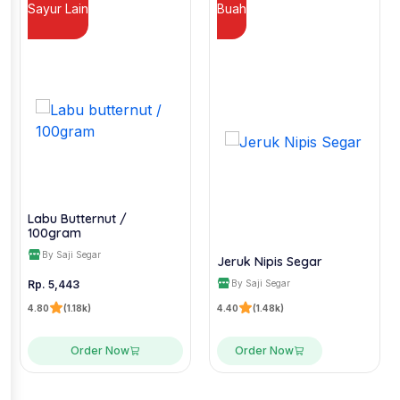
Sayur Lain
Buah
Labu Butternut /
100gram
By Saji Segar
Jeruk Nipis Segar
By Saji Segar
Rp. 5,443
4.80
(1.18k)
4.40
(1.48k)
Order Now
Order Now