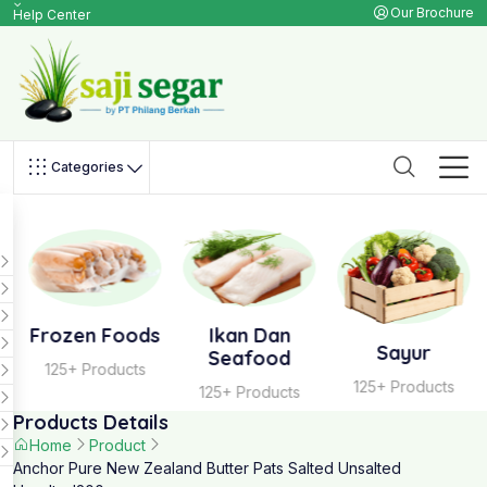
Our Brochure
Help Center
Categories
Frozen Foods
Ikan Dan
Sayur
Seafood
125+ Products
125+ Products
125+ Products
Products Details
Home
Product
Anchor Pure New Zealand Butter Pats Salted Unsalted