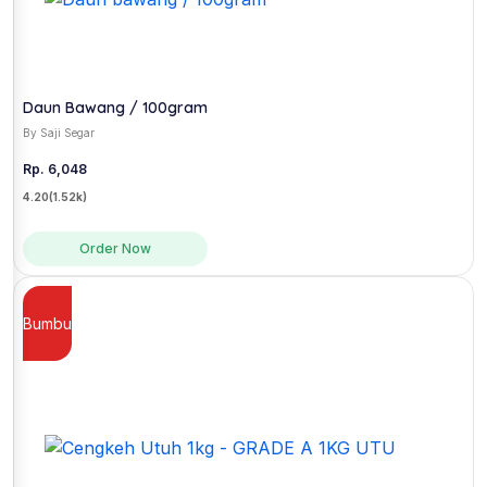
Daun Bawang / 100gram
By Saji Segar
Rp. 6,048
4.20
(1.52k)
Order Now
Bumbu