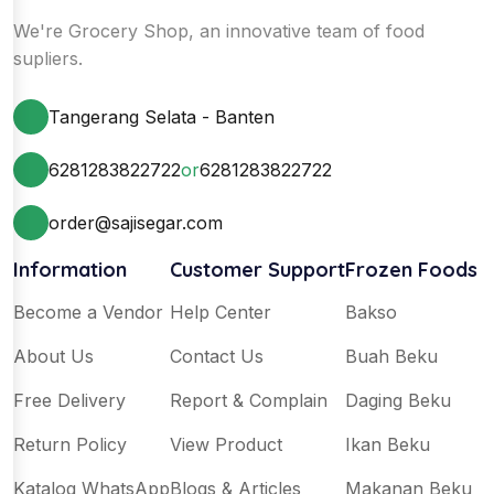
We're Grocery Shop, an innovative team of food
supliers.
Tangerang Selata - Banten
6281283822722
or
6281283822722
order@sajisegar.com
Information
Customer Support
Frozen Foods
Become a Vendor
Help Center
Bakso
About Us
Contact Us
Buah Beku
Free Delivery
Report & Complain
Daging Beku
Return Policy
View Product
Ikan Beku
Katalog WhatsApp
Blogs & Articles
Makanan Beku