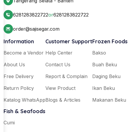
Tangerang Selata - Banten
6281283822722
or
6281283822722
order@sajisegar.com
Information
Customer Support
Frozen Foods
Become a Vendor
Help Center
Bakso
About Us
Contact Us
Buah Beku
Free Delivery
Report & Complain
Daging Beku
Return Policy
View Product
Ikan Beku
Katalog WhatsApp
Blogs & Articles
Makanan Beku
Fish & Seafoods
Cumi