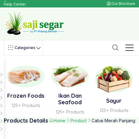
Our Brochure
Help Center
Categories
Frozen Foods
Ikan Dan
Sayur
Seafood
125+ Products
125+ Products
125+ Products
Products Details
Home
Product
Cabai Merah Panjang