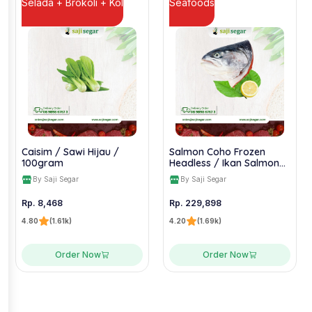
Selada + Brokoli + Kol
Seafoods
Caisim / Sawi Hijau /
Salmon Coho Frozen
100gram
Headless / Ikan Salmon
(Tanpa Kepala) Beku /
By Saji Segar
By Saji Segar
Salmon HL
Rp. 8,468
Rp. 229,898
4.80
(1.61k)
4.20
(1.69k)
Order Now
Order Now