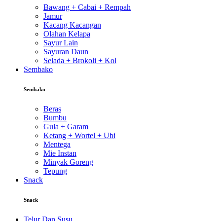
Bawang + Cabai + Rempah
Jamur
Kacang Kacangan
Olahan Kelapa
Sayur Lain
Sayuran Daun
Selada + Brokoli + Kol
Sembako
Sembako
Beras
Bumbu
Gula + Garam
Ketang + Wortel + Ubi
Mentega
Mie Instan
Minyak Goreng
Tepung
Snack
Snack
Telur Dan Susu