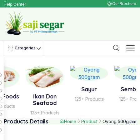
Our Brochure
Help Center
Categories
Sayur
Sembako
s
Ikan Dan
125+ Products
125+ Products
Seafood
125+ Products
Products Details
Home
Product
Oyong 500gram