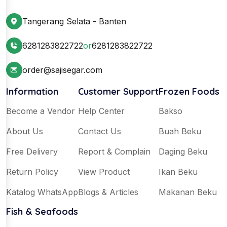
Tangerang Selata - Banten
6281283822722
or
6281283822722
order@sajisegar.com
Information
Customer Support
Frozen Foods
Become a Vendor
Help Center
Bakso
About Us
Contact Us
Buah Beku
Free Delivery
Report & Complain
Daging Beku
Return Policy
View Product
Ikan Beku
Katalog WhatsApp
Blogs & Articles
Makanan Beku
Fish & Seafoods