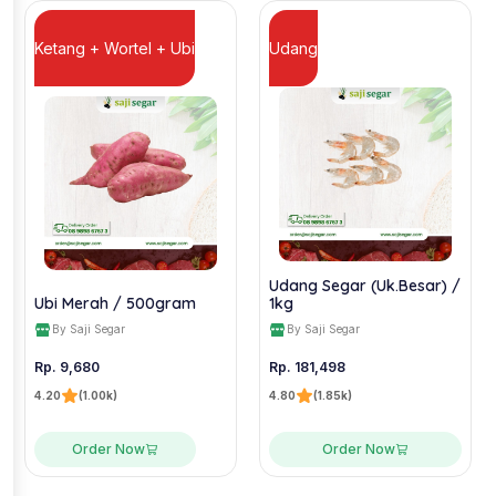
Ketang + Wortel + Ubi
Udang
Udang Segar (Uk.Besar) /
Ubi Merah / 500gram
1kg
By Saji Segar
By Saji Segar
Rp. 9,680
Rp. 181,498
4.20
(1.00k)
4.80
(1.85k)
Order Now
Order Now