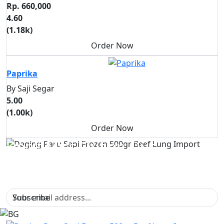
Rp. 660,000
4.60
(1.18k)
Order Now
Bawang + Cabai + Rempah
Paprika
By Saji Segar
5.00
(1.00k)
Order Now
Don't Miss Out on Our
Packages
SING UP FOR THE UPDATE NEWSLETTER
Subscribe