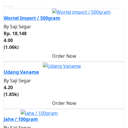
Ketang + Wortel + Ubi
Wortel Import / 500gram
By Saji Segar
Rp. 18,148
4.00
(1.06k)
Order Now
Ikan dan Seafood
Udang Vaname
By Saji Segar
4.20
(1.85k)
Order Now
Bumbu
Jahe / 100gram
By Saji Segar