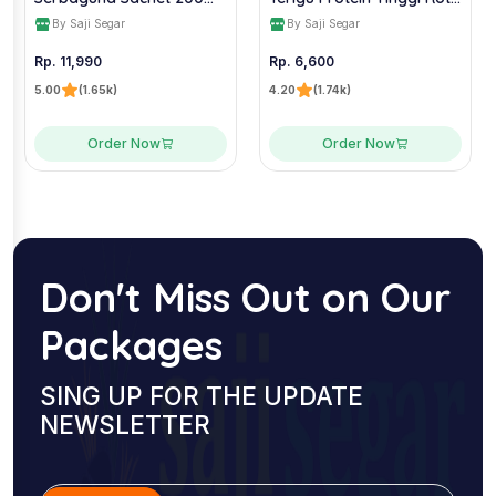
Gram - Filma
High Wheat Flour - 500
By Saji Segar
By Saji Segar
Gram
Rp. 11,990
Rp. 6,600
5.00
(1.65k)
4.20
(1.74k)
Order Now
Order Now
Don't Miss Out on Our
Packages
SING UP FOR THE UPDATE
NEWSLETTER