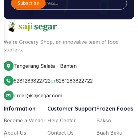
Subscribe
We're Grocery Shop, an innovative team of food
supliers.
Tangerang Selata - Banten
6281283822722
or
6281283822722
order@sajisegar.com
Information
Customer Support
Frozen Foods
Become a Vendor
Help Center
Bakso
About Us
Contact Us
Buah Beku