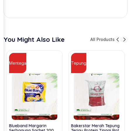
You Might Also Like
All Products
Mentega
Tepung
Blueband Margarin
Bakerstar Merah Tepung
Serbaguna Sachet 200
Terigu Protein Tinggi Roti