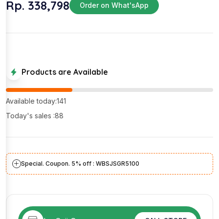
Rp. 338,798
Order on What'sApp
Products are Available
Available today:141
Today's sales :88
Special. Coupon. 5% off : WBSJSGR5100