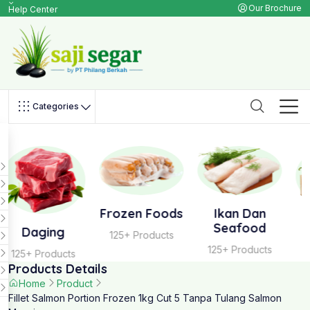
Our Brochure
Help Center
Categories
Frozen Foods
Ikan Dan
Sayur
Seafood
125+ Products
125+ Products
125+ Products
Products Details
Home
Product
Fillet Salmon Portion Frozen 1kg Cut 5 Tanpa Tulang Salmon